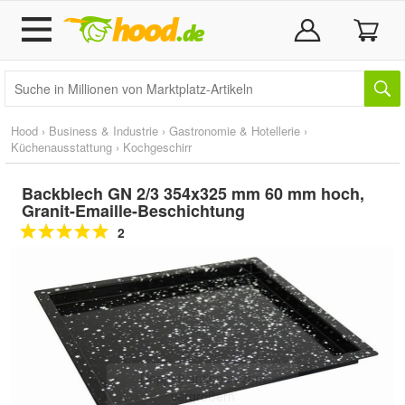
Hood
›
Business & Industrie
›
Gastronomie & Hotellerie
›
Küchenausstattung
›
Kochgeschirr
Backblech GN 2/3 354x325 mm 60 mm hoch,
Granit-Emaille-Beschichtung
2
Doppelt antippen zum
vergrößern