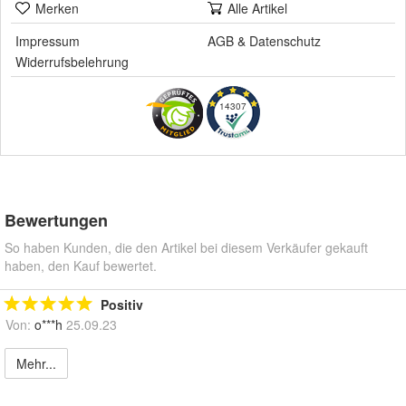
Merken
Alle Artikel
Impressum
AGB
&
Datenschutz
Widerrufsbelehrung
14307
Bewertungen
So haben Kunden, die den Artikel bei diesem Verkäufer gekauft
haben, den Kauf bewertet.
Positiv
Von:
o***h
25.09.23
Mehr...