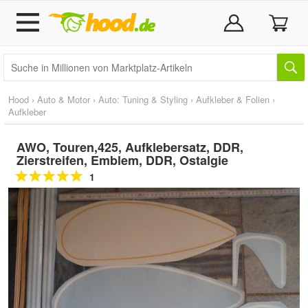
Hood
›
Auto & Motor
›
Auto: Tuning & Styling
›
Aufkleber & Folien
›
Aufkleber
AWO, Touren,425, Aufklebersatz, DDR,
Zierstreifen, Emblem, DDR, Ostalgie
1