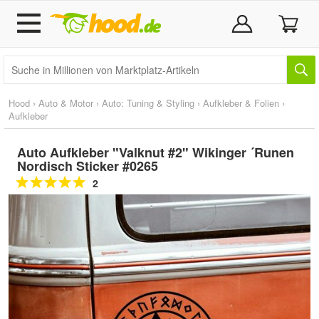
Hood
›
Auto & Motor
›
Auto: Tuning & Styling
›
Aufkleber & Folien
›
Aufkleber
Auto Aufkleber "Valknut #2" Wikinger ´Runen
Nordisch Sticker #0265
2