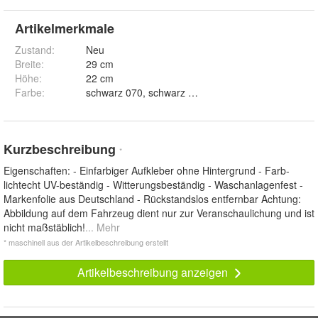
Artikelmerkmale
Zustand:
Neu
Breite
:
29 cm
Höhe
:
22 cm
Farbe
:
schwarz 070, schwarz matt 070M, weiss 010, weiss m
Kurzbeschreibung
*
Eigenschaften: - Einfarbiger Aufkleber ohne Hintergrund - Farb-
lichtecht UV-beständig - Witterungsbeständig - Waschanlagenfest -
Markenfolie aus Deutschland - Rückstandslos entfernbar Achtung:
Abbildung auf dem Fahrzeug dient nur zur Veranschaulichung und ist
nicht maßstäblich!
... Mehr
* maschinell aus der Artikelbeschreibung erstellt
Artikelbeschreibung anzeigen