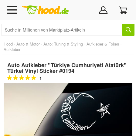
Hood
›
Auto & Motor
›
Auto: Tuning & Styling
›
Aufkleber & Folien
›
Aufkleber
Auto Aufkleber "Türkiye Cumhuriyeti Atatürk"
Türkei Vinyl Sticker #0194
1