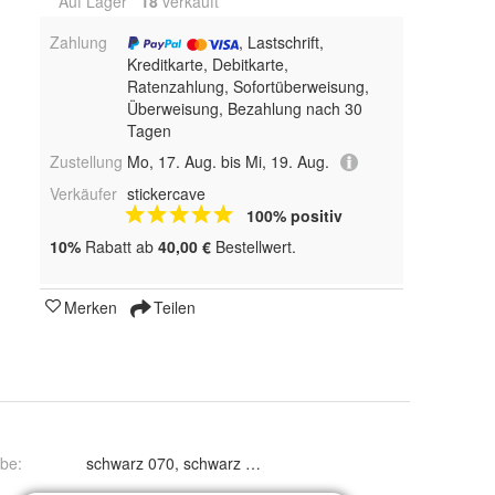
Auf Lager
18
 verkauft
Zahlung
, Lastschrift,
Kreditkarte, Debitkarte,
Ratenzahlung, Sofortüberweisung,
Überweisung, Bezahlung nach 30
Tagen
Zustellung
Mo, 17. Aug. bis Mi, 19. Aug.
Verkäufer
stickercave
100% positiv
10%
Rabatt ab
40,00 €
Bestellwert.
Merken
Teilen
rbe
:
schwarz 070, schwarz matt 070M, weiss 010, weiss matt 01