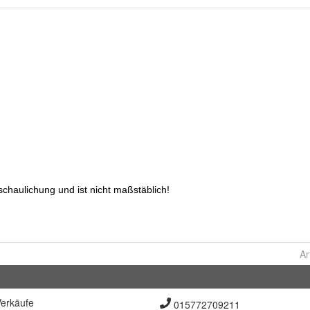
Ar
erkäufe
015772709211