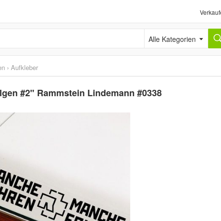
Verkauf
Alle Kategorien
en
›
Aufkleber
olgen #2" Rammstein Lindemann #0338