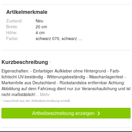
Artikelmerkmale
Zustand:
Neu
Breite
:
20 cm
Höhe
:
4 cm
Farbe
:
schwarz 070, schwarz matt 070M, weiss 010, weiss m
Kurzbeschreibung
*
Eigenschaften: - Einfarbiger Aufkleber ohne Hintergrund - Farb-
lichtecht UV-beständig - Witterungsbeständig - Waschanlagenfest -
Markenfolie aus Deutschland - Rückstandslos entfernbar Achtung:
Abbildung auf dem Fahrzeug dient nur zur Veranschaulichung und ist
nicht maßstäblich!
... Mehr
* maschinell aus der Artikelbeschreibung erstellt
Artikelbeschreibung anzeigen