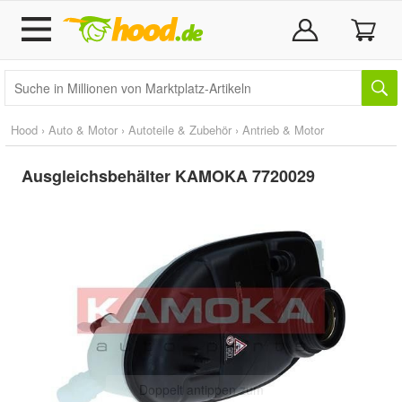
Hood
›
Auto & Motor
›
Autoteile & Zubehör
›
Antrieb & Motor
Ausgleichsbehälter KAMOKA 7720029
Doppelt antippen zum