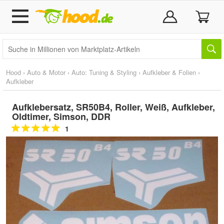
Hood
›
Auto & Motor
›
Auto: Tuning & Styling
›
Aufkleber & Folien
›
Aufkleber
Aufklebersatz, SR50B4, Roller, Weiß, Aufkleber,
Oldtimer, Simson, DDR
1