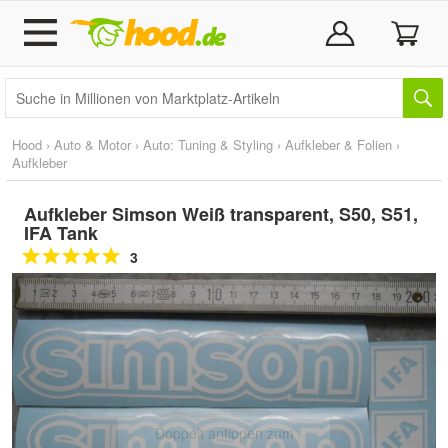
Hood
›
Auto & Motor
›
Auto: Tuning & Styling
›
Aufkleber & Folien
›
Aufkleber
Aufkleber Simson Weiß transparent, S50, S51,
IFA Tank
3
Doppelt antippen zum