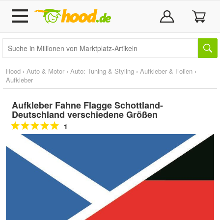
Hood
›
Auto & Motor
›
Auto: Tuning & Styling
›
Aufkleber & Folien
›
Aufkleber
Aufkleber Fahne Flagge Schottland-
Deutschland verschiedene Größen
1