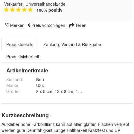
Verkäufer:
Universalhandel24de
100% positiv
Merken
Preis vorschlagen
Teilen
Produktdetails
Zahlung, Versand & Rückgabe
Produktsicherheit
Artikelmerkmale
Zustand:
Neu
Marke:
U24
Größe
:
8 x 5 cm, 12
Kurzbeschreibung
*
Aufkleber hohe Farbbrillianz kann auf allen glatten Flächen verklebt
werden gute Dehnfähigkeit Lange Haltbarkeit Kratzfest und UV-