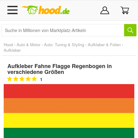
Hood
›
Auto & Motor
›
Auto: Tuning & Styling
›
Aufkleber & Folien
›
Aufkleber
Aufkleber Fahne Flagge Regenbogen in
verschiedene Größen
1