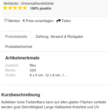
Verkäufer:
Universalhandel24de
100% positiv
Merken
Preis vorschlagen
Teilen
Produktdetails
Zahlung, Versand & Rückgabe
Produktsicherheit
Artikelmerkmale
Zustand:
Neu
Marke:
U24
Größe
:
8 x 5 cm, 12
Kurzbeschreibung
*
Aufkleber hohe Farbbrillianz kann auf allen glatten Flächen verklebt
werden gute Dehnfähigkeit Lange Haltbarkeit Kratzfest und UV-