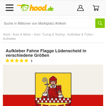
Hood
›
Auto & Motor
›
Auto: Tuning & Styling
›
Aufkleber & Folien
›
Aufkleber
Aufkleber Fahne Flagge Lüdenscheid in
verschiedene Größen
1