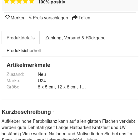
100% positiv
Merken
Preis vorschlagen
Teilen
Produktdetails
Zahlung, Versand & Rückgabe
Produktsicherheit
Artikelmerkmale
Zustand:
Neu
Marke:
U24
Größe
:
8 x 5 cm, 12
Kurzbeschreibung
*
Aufkleber hohe Farbbrillianz kann auf allen glatten Flächen verklebt
werden gute Dehnfähigkeit Lange Haltbarkeit Kratzfest und UV-
beständig Viele weitere Nationen und Motive finden Sie bei uns im
Shop. Hergestellt von Universalhandel24
... Mehr