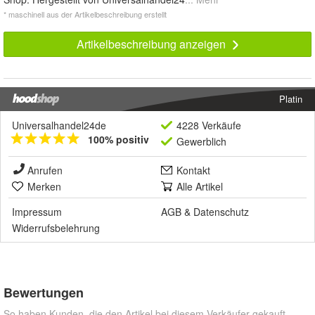
* maschinell aus der Artikelbeschreibung erstellt
Artikelbeschreibung anzeigen
Platin
Universalhandel24de
4228 Verkäufe
100% positiv
Gewerblich
Anrufen
Kontakt
Merken
Alle Artikel
Impressum
AGB
&
Datenschutz
Widerrufsbelehrung
Bewertungen
So haben Kunden, die den Artikel bei diesem Verkäufer gekauft