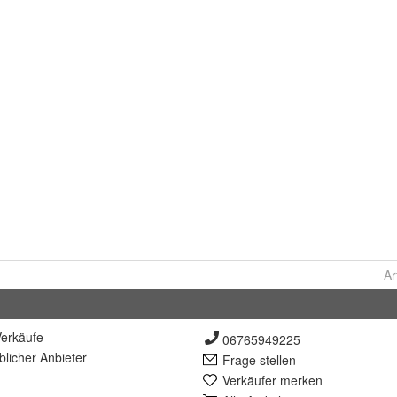
Ar
erkäufe
06765949225
lich
er Anbieter
Frage stellen
Verkäufer merken