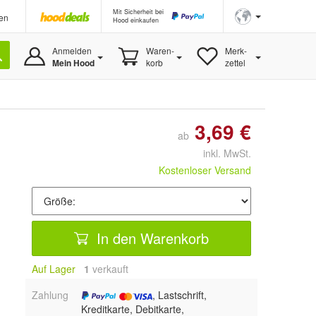
Mit Sicherheit bei
en
Hood einkaufen
Anmelden
Waren-
Merk-
Mein Hood
korb
zettel
3,69 €
ab
inkl. MwSt.
Kostenloser Versand
In den Warenkorb
Auf Lager
1
 verkauft
Zahlung
, Lastschrift,
Kreditkarte, Debitkarte,