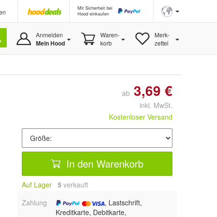
Mit Sicherheit bei
en
Hood einkaufen
Anmelden
Waren-
Merk-
Mein Hood
korb
zettel
3,69 €
ab
inkl. MwSt.
Kostenloser Versand
In den Warenkorb
Auf Lager
5
 verkauft
Zahlung
, Lastschrift,
Kreditkarte, Debitkarte,