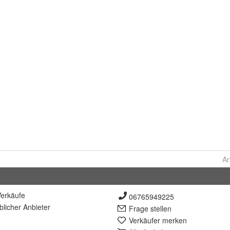
Ar
erkäufe
06765949225
lich
er Anbieter
Frage stellen
Verkäufer merken