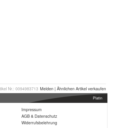
tikel Nr.:
0094983713
Melden
|
Ähnlichen
Artikel verkaufen
Platin
Impressum
AGB
&
Datenschutz
Widerrufsbelehrung