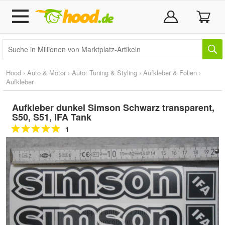
Hood
›
Auto & Motor
›
Auto: Tuning & Styling
›
Aufkleber & Folien
›
Aufkleber
Aufkleber dunkel Simson Schwarz transparent,
S50, S51, IFA Tank
1
Doppelt antippen zum
vergrößern