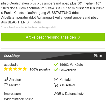
nbsp Gerüsthaken plus plus ampersand nbsp plus 50° hyphen 10°
10kN dot 160cm 1comma6m 2 354 361 397 51minus61cm 6 6 Punkt
6 Punkt Kunststoffaufhängung AUSSTATTUNG ddot
Arbeitstemperatur ddot Auffanggurt Auffanggurt ampersand nbsp
Aus BEACHTEN BI
... Mehr
* maschinell aus der Artikelbeschreibung erstellt
Artikelbeschreibung anzeigen
Platin
aspstadler
19663 Verkäufe
100% positiv
Gewerblich
Anrufen
Kontakt
Merken
Alle Artikel
Impressum
AGB
&
Datenschutz
Widerrufsbelehrung