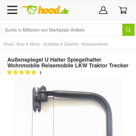
Hood
›
Auto & Motor
›
Autoteile & Zubehör
›
Karosserieteile
Außenspiegel U Halter Spiegelhalter
Wohnmobile Reisemobile LKW Traktor Trecker
1