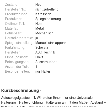
Zustand:
Neu
Hersteller Nr.:
nicht zutreffend
Produktgruppe
:
Karosserie
Produktart
:
Spiegelhalterung
Oldtimer-Teil
:
Nein
Material
:
Metall
Betriebsart
:
Mechanisch
Herstellergarantie
:
ja
Spiegeleinstellung
:
Manuell einklappbar
Farbrichtung
:
Schwarz
Hersteller
:
ASG Technik
Einbauposition
:
Links
Befestigungsart
:
Anschraubbar
Anzahl der Teile
:
1
Besonderheiten
:
nur Halter
Kurzbeschreibung
*
Autospiegelglastechnik Wir bieten Ihnen hier eine Universale
Halterung - Haltevorichtung - Halterarm an mit den Maße : Abstand =
210 mm x Hoch = 330 mm Durchmesser des Rohres : ø-18mm