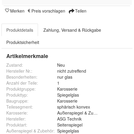
Merken
Preis vorschlagen
Teilen
Produktdetails
Zahlung, Versand & Rückgabe
Produktsicherheit
Artikelmerkmale
Zustand:
Neu
Hersteller Nr.:
nicht zutreffend
Besonderheiten
:
nur glas
Anzahl der Teile
:
1
Produktgruppe
:
Karosserie
Produkttyp
:
Spiegelglas
Baugruppe
:
Karosserie
Teilesegment
:
sphärisch konvex
Karosserie
:
Außenspiegel & Zubehör
Hersteller
:
ASG Technik
Produktart
:
Seitenspiegel
Außenspiegel & Zubehör
:
Spiegelglas