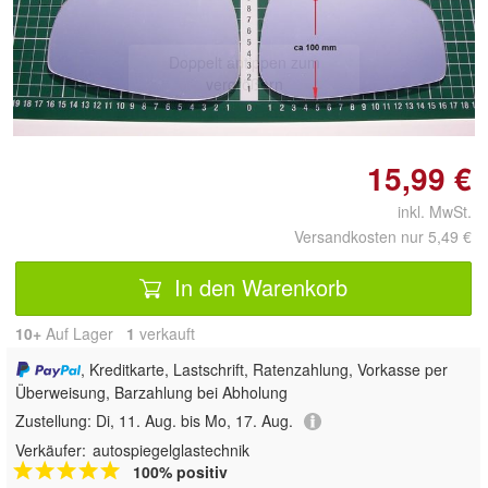
Doppelt antippen zum
vergrößern
15,99 €
inkl. MwSt.
Versandkosten nur 5,49 €
In den Warenkorb
10+
Auf Lager
1
 verkauft
, Kreditkarte, Lastschrift, Ratenzahlung, Vorkasse per
Überweisung, Barzahlung bei Abholung
Zustellung:
Di, 11. Aug. bis Mo, 17. Aug.
Verkäufer:
autospiegelglastechnik
100% positiv