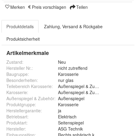
Merken
Preis vorschlagen
Teilen
Produktdetails
Zahlung, Versand & Rückgabe
Produktsicherheit
Artikelmerkmale
Zustand:
Neu
Hersteller Nr.:
nicht zutreffend
Baugruppe
:
Karosserie
Besonderheiten
:
nur glas
Teilebereich Karosserie
:
Außenspiegel & Zubehör
Karosserie
:
Außenspiegel & Zubehör
Außenspiegel & Zubehör
:
Außenspiegel
Produktgruppe
:
Karosserie
Herstellergarantie
:
ja
Betriebsart
:
Elektrisch
Produktart
:
Seitenspiegel
Hersteller
:
ASG Technik
Einbauposition
:
Rechts sphärisch konvex