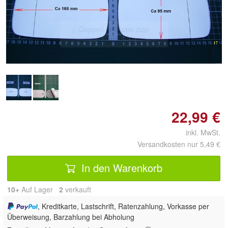
Doppelt antippen zum
vergrößern
22,99 €
inkl. MwSt.
Versandkosten nur 5,49 €
In den Warenkorb
10+
Auf Lager
2
 verkauft
, Kreditkarte, Lastschrift, Ratenzahlung, Vorkasse per
Überweisung, Barzahlung bei Abholung