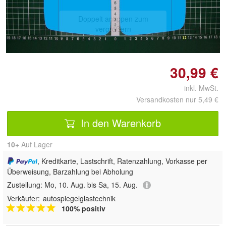
Doppelt antippen zum
vergrößern
30,99 €
inkl. MwSt.
Versandkosten nur 5,49 €
In den Warenkorb
10+
Auf Lager
, Kreditkarte, Lastschrift, Ratenzahlung, Vorkasse per
Überweisung, Barzahlung bei Abholung
Zustellung:
Mo, 10. Aug. bis Sa, 15. Aug.
Verkäufer:
autospiegelglastechnik
100% positiv