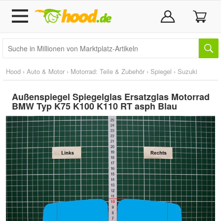
Hood
›
Auto & Motor
›
Motorrad: Teile & Zubehör
›
Spiegel
›
Suzuki
Außenspiegel Spiegelglas Ersatzglas Motorrad
BMW Typ K75 K100 K110 RT asph Blau