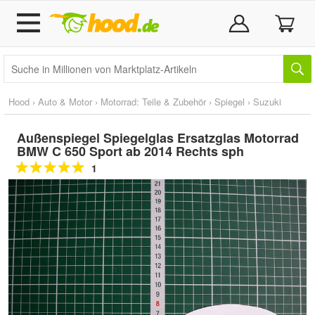
Hood
›
Auto & Motor
›
Motorrad: Teile & Zubehör
›
Spiegel
›
Suzuki
Außenspiegel Spiegelglas Ersatzglas Motorrad
BMW C 650 Sport ab 2014 Rechts sph
1