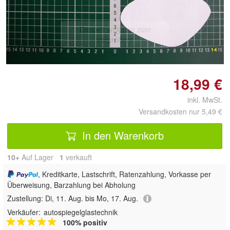
Doppelt antippen zum
vergrößern
18,99 €
inkl. MwSt.
Versandkosten nur 5,49 €
In den Warenkorb
10+
Auf Lager
1
 verkauft
, Kreditkarte, Lastschrift, Ratenzahlung, Vorkasse per
Überweisung, Barzahlung bei Abholung
Zustellung:
Di, 11. Aug. bis Mo, 17. Aug.
Verkäufer:
autospiegelglastechnik
100% positiv