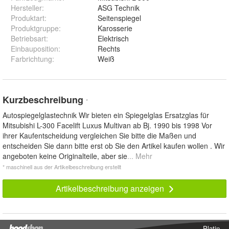
Hersteller
:
ASG Technik
Produktart
:
Seitenspiegel
Produktgruppe
:
Karosserie
Betriebsart
:
Elektrisch
Einbauposition
:
Rechts
Farbrichtung
:
Weiß
Kurzbeschreibung
*
Autospiegelglastechnik Wir bieten ein Spiegelglas Ersatzglas für
Mitsubishi L-300 Facelift Luxus Multivan ab Bj. 1990 bis 1998 Vor
ihrer Kaufentscheidung vergleichen Sie bitte die Maßen und
entscheiden Sie dann bitte erst ob Sie den Artikel kaufen wollen . Wir
angeboten keine Originalteile, aber sie
... Mehr
* maschinell aus der Artikelbeschreibung erstellt
Artikelbeschreibung anzeigen
Platin