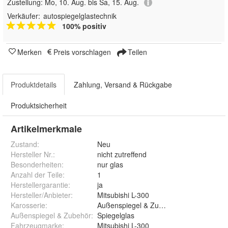
Zustellung:
Mo, 10. Aug. bis Sa, 15. Aug.
Verkäufer:
autospiegelglastechnik
100% positiv
Merken
Preis vorschlagen
Teilen
Produktdetails
Zahlung, Versand & Rückgabe
Produktsicherheit
Artikelmerkmale
Zustand:
Neu
Hersteller Nr.:
nicht zutreffend
Besonderheiten
:
nur glas
Anzahl der Teile
:
1
Herstellergarantie
:
ja
Hersteller/Anbieter
:
Mitsubishi L-300
Karosserie
:
Außenspiegel & Zubehör
Außenspiegel & Zubehör
:
Spiegelglas
Fahrzeugmarke
:
Mitsubishi L-300