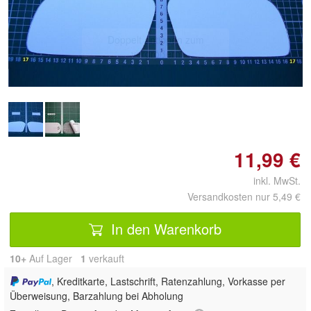
Doppelt antippen zum
vergrößern
11,99 €
inkl. MwSt.
Versandkosten nur 5,49 €
In den Warenkorb
10+
Auf Lager
1
 verkauft
, Kreditkarte, Lastschrift, Ratenzahlung, Vorkasse per
Überweisung, Barzahlung bei Abholung