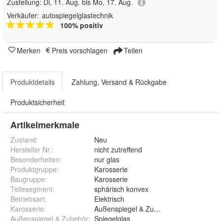
Zustellung:
Di, 11. Aug. bis Mo, 17. Aug.
Verkäufer:
autospiegelglastechnik
100% positiv
Merken
Preis vorschlagen
Teilen
Produktdetails
Zahlung, Versand & Rückgabe
Produktsicherheit
Artikelmerkmale
Zustand:
Neu
Hersteller Nr.:
nicht zutreffend
Besonderheiten
:
nur glas
Produktgruppe
:
Karosserie
Baugruppe
:
Karosserie
Teilesegment
:
sphärisch konvex
Betriebsart
:
Elektrisch
Karosserie
:
Außenspiegel & Zubehör
Außenspiegel & Zubehör
:
Spiegelglas