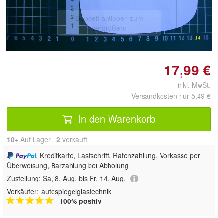
Doppelt antippen zum
vergrößern
17,99 €
inkl. MwSt.
Versandkosten nur 5,49 €
In den Warenkorb
10+
Auf Lager
2
 verkauft
, Kreditkarte, Lastschrift, Ratenzahlung, Vorkasse per
Überweisung, Barzahlung bei Abholung
Zustellung:
Sa, 8. Aug. bis Fr, 14. Aug.
Verkäufer:
autospiegelglastechnik
100% positiv