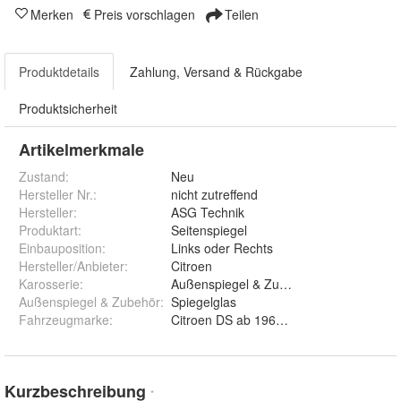
Merken
Preis vorschlagen
Teilen
Produktdetails
Zahlung, Versand & Rückgabe
Produktsicherheit
Artikelmerkmale
Zustand:
Neu
Hersteller Nr.:
nicht zutreffend
Hersteller
:
ASG Technik
Produktart
:
Seitenspiegel
Einbauposition
:
Links oder Rechts
Hersteller/Anbieter
:
Citroen
Karosserie
:
Außenspiegel & Zubehör
Außenspiegel & Zubehör
:
Spiegelglas
Fahrzeugmarke
:
Citroen DS ab 1967 II Generation
Kurzbeschreibung
*