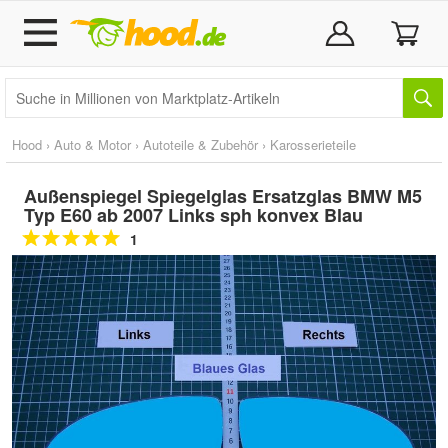
Hood
›
Auto & Motor
›
Autoteile & Zubehör
›
Karosserieteile
Außenspiegel Spiegelglas Ersatzglas BMW M5
Typ E60 ab 2007 Links sph konvex Blau
1