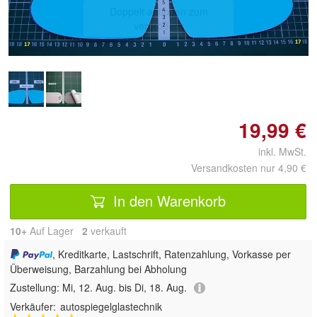
Doppelt antippen zum
vergrößern
19,99 €
inkl. MwSt.
Versandkosten nur 4,90 €
In den Warenkorb
10+
Auf Lager
2
 verkauft
, Kreditkarte, Lastschrift, Ratenzahlung, Vorkasse per
Überweisung, Barzahlung bei Abholung
Zustellung:
Mi, 12. Aug. bis Di, 18. Aug.
Verkäufer:
autospiegelglastechnik