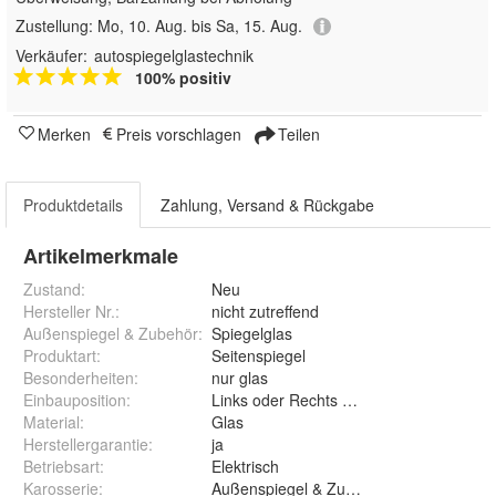
Zustellung:
Mo, 10. Aug. bis Sa, 15. Aug.
Verkäufer:
autospiegelglastechnik
100% positiv
Merken
Preis vorschlagen
Teilen
Produktdetails
Zahlung, Versand & Rückgabe
Artikelmerkmale
Zustand:
Neu
Hersteller Nr.:
nicht zutreffend
Außenspiegel & Zubehör
:
Spiegelglas
Produktart
:
Seitenspiegel
Besonderheiten
:
nur glas
Einbauposition
:
Links oder Rechts sphärisch
Material
:
Glas
Herstellergarantie
:
ja
Betriebsart
:
Elektrisch
Karosserie
:
Außenspiegel & Zubehör