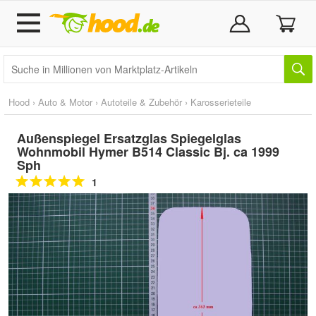
Hood
›
Auto & Motor
›
Autoteile & Zubehör
›
Karosserieteile
Außenspiegel Ersatzglas Spiegelglas
Wohnmobil Hymer B514 Classic Bj. ca 1999
Sph
1