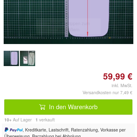
Doppelt antippen zum
vergrößern
59,99 €
inkl. MwSt.
Versandkosten nur 7,49 €
In den Warenkorb
10+
Auf Lager
1
 verkauft
, Kreditkarte, Lastschrift, Ratenzahlung, Vorkasse per
Überweisung, Barzahlung bei Abholung