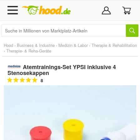
Hood
›
Business & Industrie
›
Medizin & Labor
›
Therapie & Rehabilitation
›
Therapie- & Reha-Geräte
Atemtrainings-Set YPSI inklusive 4
Stenosekappen
8