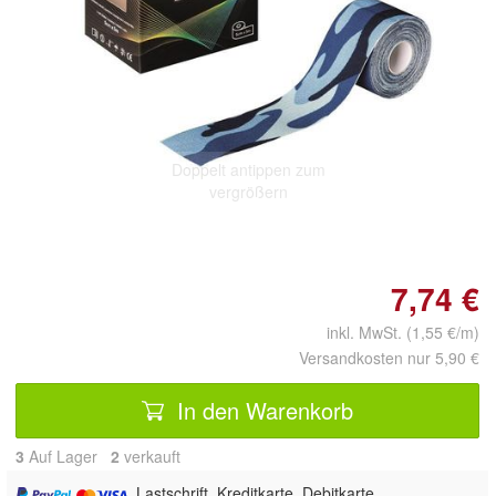
Doppelt antippen zum
vergrößern
7,74 €
inkl. MwSt. (1,55 €/m)
Versandkosten nur 5,90 €
In den Warenkorb
3
Auf Lager
2
 verkauft
, Lastschrift, Kreditkarte, Debitkarte,