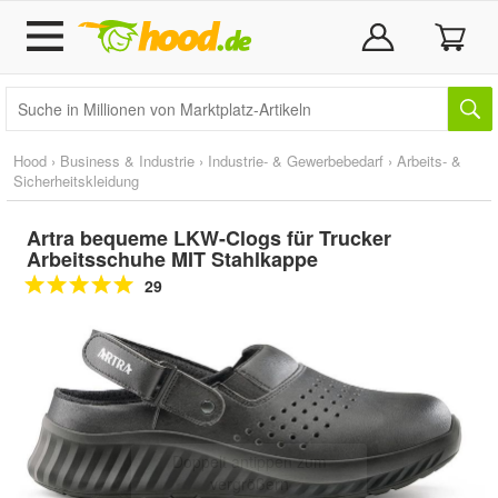
Hood
›
Business & Industrie
›
Industrie- & Gewerbebedarf
›
Arbeits- &
Sicherheitskleidung
Artra bequeme LKW-Clogs für Trucker
Arbeitsschuhe MIT Stahlkappe
29
Doppelt antippen zum
vergrößern