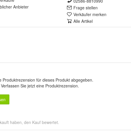
erkäufe
02586-8810990
lich
er Anbieter
Frage stellen
Verkäufer merken
Alle Artikel
e Produktrezension für dieses Produkt abgegeben.
.
Verfassen Sie jetzt eine Produktrezension
.
sen
kauft haben, den Kauf bewertet.