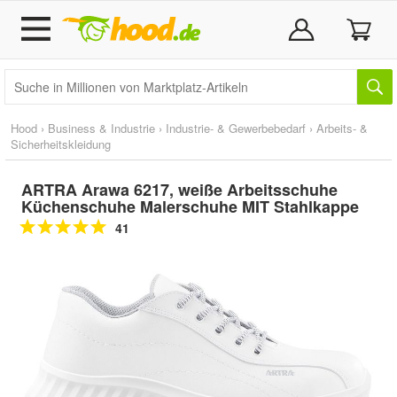
Hood
›
Business & Industrie
›
Industrie- & Gewerbebedarf
›
Arbeits- &
Sicherheitskleidung
ARTRA Arawa 6217, weiße Arbeitsschuhe
Küchenschuhe Malerschuhe MIT Stahlkappe
41