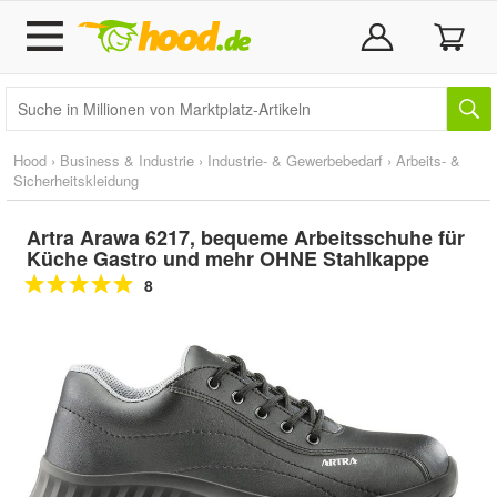
Hood
›
Business & Industrie
›
Industrie- & Gewerbebedarf
›
Arbeits- &
Sicherheitskleidung
Artra Arawa 6217, bequeme Arbeitsschuhe für
Küche Gastro und mehr OHNE Stahlkappe
8