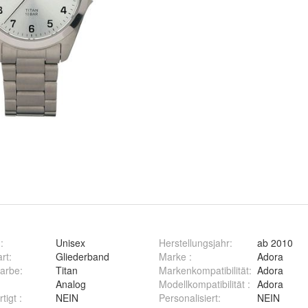
g
:
Unisex
Herstellungsjahr
:
ab 2010
rt
:
Gliederband
Marke
:
Adora
arbe
:
Titan
Markenkompatibilität
:
Adora
:
Analog
Modellkompatibilität
:
Adora
rtigt
:
NEIN
Personalisiert
:
NEIN