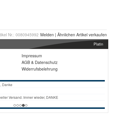
tikel Nr.:
0080945992
Melden
|
Ähnlichen
Artikel verkaufen
Platin
Impressum
AGB
&
Datenschutz
Widerrufsbelehrung