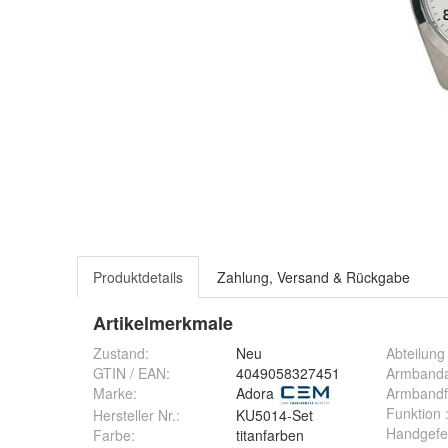
Produktdetails
Zahlung, Versand & Rückgabe
Artikelmerkmale
Zustand:
Neu
Abteilun
GTIN / EAN:
4049058327451
Armbanda
Marke:
Adora
Armbandf
Funktion
Hersteller Nr.:
KU5014-Set
Handgefe
Farbe
:
titanfarben