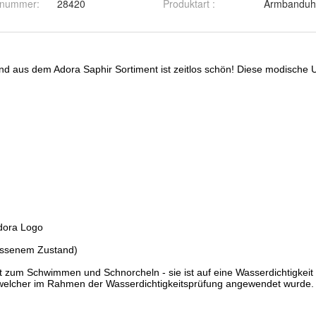
ernummer
:
28420
Produktart
:
Armbanduh