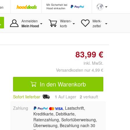
Mit Sicherheit bei
en
Hood einkaufen
Anmelden
Waren-
Merk-
Mein Hood
korb
zettel
83,99 €
inkl. MwSt.
Versandkosten nur 4,99 €
In den Warenkorb
Sofort lieferbar
1
Auf Lager
2
 verkauft
Zahlung
, Lastschrift,
Kreditkarte, Debitkarte,
Ratenzahlung, Sofortüberweisung,
Überweisung, Bezahlung nach 30