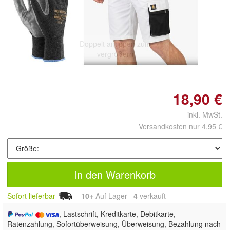
Doppelt antippen zum
vergrößern
18,90 €
inkl. MwSt.
Versandkosten nur 4,95 €
In den Warenkorb
Sofort lieferbar
10+
Auf Lager
4
 verkauft
, Lastschrift, Kreditkarte, Debitkarte,
Ratenzahlung, Sofortüberweisung, Überweisung, Bezahlung nach