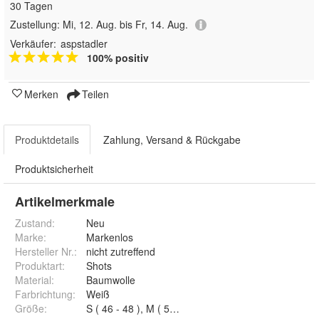
30 Tagen
Zustellung:
Mi, 12. Aug. bis Fr, 14. Aug.
Verkäufer:
aspstadler
100% positiv
Merken
Teilen
Produktdetails
Zahlung, Versand & Rückgabe
Produktsicherheit
Artikelmerkmale
Zustand:
Neu
Marke:
Markenlos
Hersteller Nr.:
nicht zutreffend
Produktart
:
Shots
Material
:
Baumwolle
Farbrichtung
:
Weiß
Größe
:
S ( 46 - 48