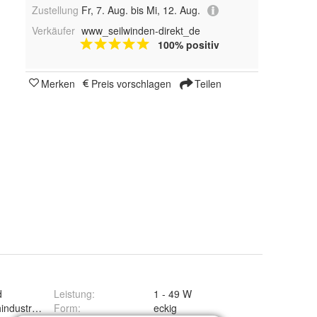
Zustellung
Fr, 7. Aug. bis Mi, 12. Aug.
Verkäufer
www_seilwinden-direkt_de
100% positiv
Merken
Preis vorschlagen
Teilen
d
Leistung
:
1 - 49 W
industry.com
Form
:
eckig