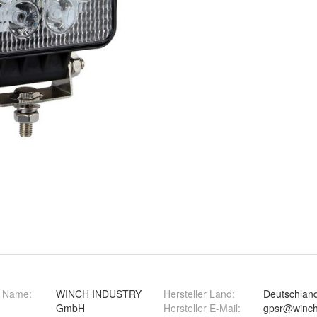
r Name
:
WINCH INDUSTRY
Hersteller Land
:
Deutschlan
GmbH
Hersteller E-Mail
:
gpsr@winch