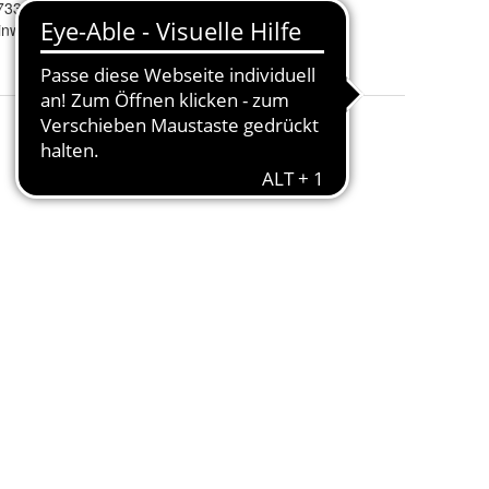
7330 40
Homologation
:
EMV R10
inwerfer