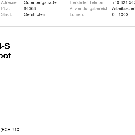
r Adresse
:
Gutenbergstraße
Hersteller Telefon
:
+49 821 56
r PLZ
:
86368
Anwendungsbereich
:
Arbeitssche
 Stadt
:
Gersthofen
Lumen
:
0 - 1000