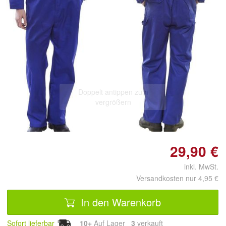
Doppelt antippen zum
vergrößern
29,90 €
inkl. MwSt.
Versandkosten nur 4,95 €
In den Warenkorb
Sofort lieferbar
10+
Auf Lager
3
 verkauft