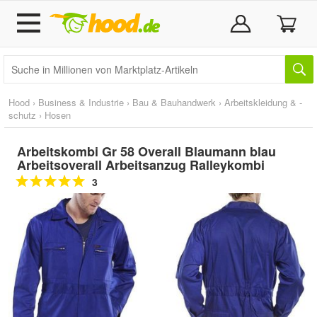
Hood
›
Business & Industrie
›
Bau & Bauhandwerk
›
Arbeitskleidung & -
schutz
›
Hosen
Arbeitskombi Gr 58 Overall Blaumann blau
Arbeitsoverall Arbeitsanzug Ralleykombi
3