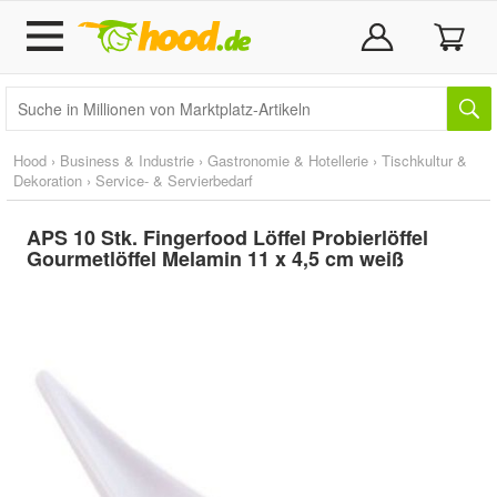
Hood
›
Business & Industrie
›
Gastronomie & Hotellerie
›
Tischkultur &
Dekoration
›
Service- & Servierbedarf
APS 10 Stk. Fingerfood Löffel Probierlöffel
Gourmetlöffel Melamin 11 x 4,5 cm weiß