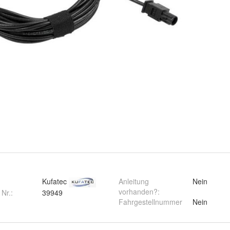
Kufatec
Anleitung
Nein
vorhanden?
:
 Nr.:
39949
Fahrgestellnummer
Nein