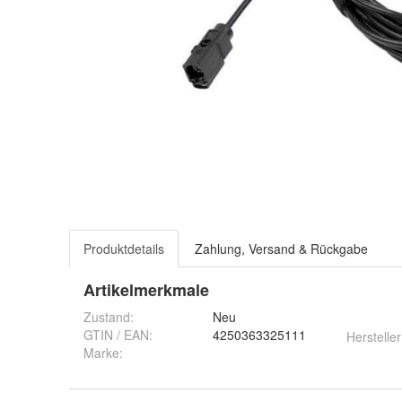
Produktdetails
Zahlung, Versand & Rückgabe
Artikelmerkmale
Zustand:
Neu
GTIN / EAN:
4250363325111
Hersteller
Marke: