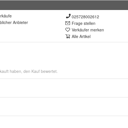
rkäufe
025728002612
lich
er Anbieter
Frage stellen
Verkäufer merken
Alle Artikel
kauft haben, den Kauf bewertet.