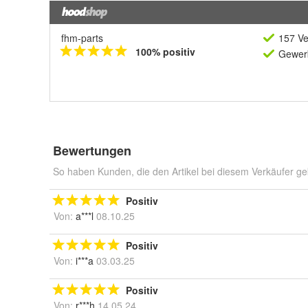
fhm-parts
157 Ve
100% positiv
Gewerb
Bewertungen
So haben Kunden, die den Artikel bei diesem Verkäufer ge
Positiv
Von:
a***l
08.10.25
Positiv
Von:
i***a
03.03.25
Positiv
Von:
r***h
14.05.24