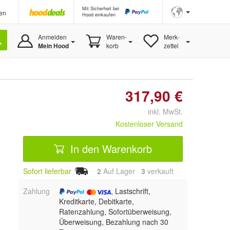
Mit Sicherheit bei
en
Hood einkaufen
Anmelden
Waren-
Merk-
Mein Hood
korb
zettel
317,90 €
inkl. MwSt.
Kostenloser Versand
In den Warenkorb
Sofort lieferbar
2
Auf Lager
3
 verkauft
Zahlung
, Lastschrift,
Kreditkarte, Debitkarte,
Ratenzahlung, Sofortüberweisung,
Überweisung, Bezahlung nach 30