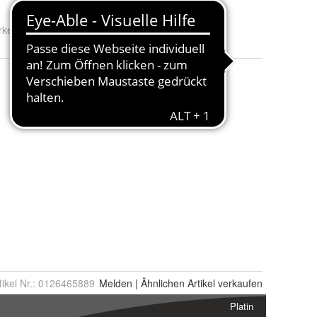
rke:
simple pack
tikel Nr.:
0126465889
Melden
|
Ähnlichen
Artikel verkaufen
Platin