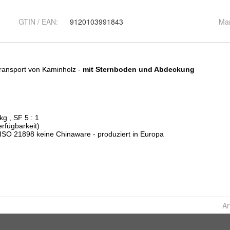
GTIN / EAN:
9120103991843
Ma
Ar