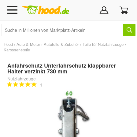
Hood
›
Auto & Motor
›
Autoteile & Zubehör
›
Teile für Nutzfahrzeuge
›
Karosserieteile
Anfahrschutz Unterfahrschutz klappbarer
Halter verzinkt 730 mm
Nutzfahrzeuge
1