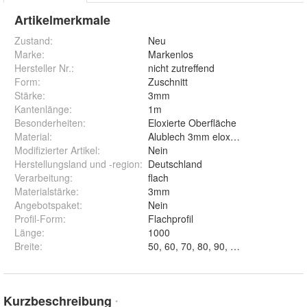
Artikelmerkmale
Zustand:
Neu
Marke:
Markenlos
Hersteller Nr.:
nicht zutreffend
Form
:
Zuschnitt
Stärke
:
3mm
Kantenlänge
:
1m
Besonderheiten
:
Eloxierte Oberfläche
Material
:
Alublech 3mm eloxiert Blechzuschnitt
Modifizierter Artikel
:
Nein
Herstellungsland und -region
:
Deutschland
Verarbeitung
:
flach
Materialstärke
:
3mm
Angebotspaket
:
Nein
Profil-Form
:
Flachprofil
Länge
:
1000
Breite
:
Kurzbeschreibung
*