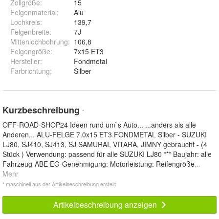
Zollgröße
:
15
Felgenmaterial
:
Alu
Lochkreis
:
139,7
Felgenbreite
:
7J
Mittenlochbohrung
:
106,8
Felgengröße
:
7x15 ET3
Hersteller
:
Fondmetal
Farbrichtung
:
Silber
Kurzbeschreibung
*
OFF-ROAD-SHOP24 Ideen rund um`s Auto... ...anders als alle
Anderen... ALU-FELGE 7.0x15 ET3 FONDMETAL Silber - SUZUKI
LJ80, SJ410, SJ413, SJ SAMURAI, VITARA, JIMNY gebraucht - (4
Stück ) Verwendung: passend für alle SUZUKI LJ80 *** Baujahr: alle
Fahrzeug-ABE EG-Genehmigung: Motorleistung: Reifengröße
...
Mehr
* maschinell aus der Artikelbeschreibung erstellt
Artikelbeschreibung anzeigen