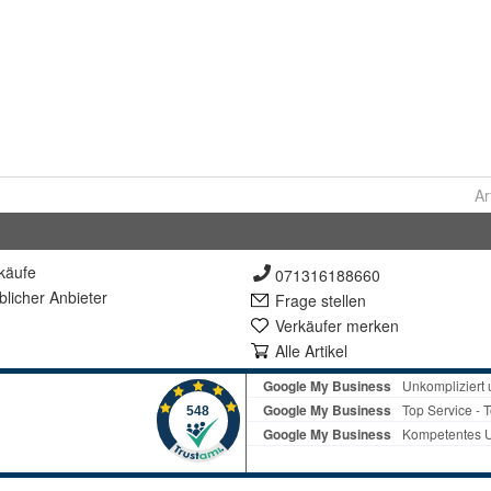
Ar
käufe
071316188660
lich
er Anbieter
Frage stellen
Verkäufer merken
Alle Artikel