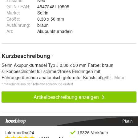
Zustand:
Neu
GTIN / EAN:
4547248110505
Marke:
Seirin
Größe
:
0,30 x 50 mm
Ausführung
:
braun
Art
:
Akupunkturnadeln
Kurzbeschreibung
*
Seirin Akupunkturnadel Typ J 0,30 x 50 mm Farbe: braun
silikonbeschichtet für schmerzfreies Eindringen mit
Führungsröhrchen anatomisch geformter Kunststoffgriff
... Mehr
* maschinell aus der Artikelbeschreibung erstellt
Artikelbeschreibung anzeigen
Platin
Intermedical24
16326 Verkäufe