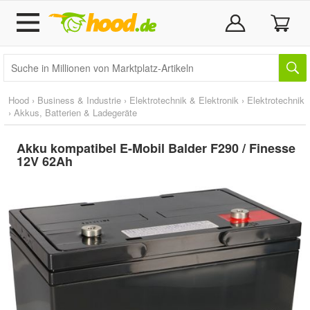
Hood
›
Business & Industrie
›
Elektrotechnik & Elektronik
›
Elektrotechnik
›
Akkus, Batterien & Ladegeräte
Akku kompatibel E-Mobil Balder F290 / Finesse
12V 62Ah