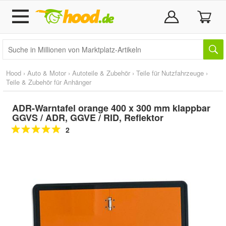
Hood
›
Auto & Motor
›
Autoteile & Zubehör
›
Teile für Nutzfahrzeuge
›
Teile & Zubehör für Anhänger
ADR-Warntafel orange 400 x 300 mm klappbar
GGVS / ADR, GGVE / RID, Reflektor
2