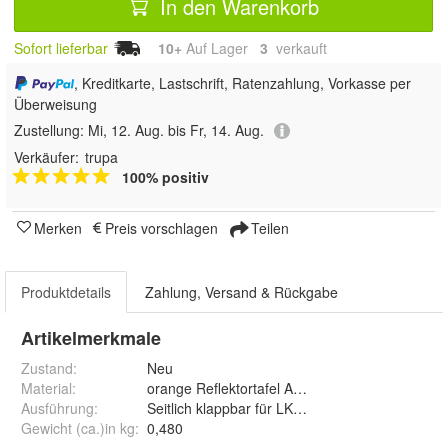
In den Warenkorb
Sofort lieferbar
10+
Auf Lager
3
 verkauft
, Kreditkarte, Lastschrift, Ratenzahlung, Vorkasse per
Überweisung
Zustellung:
Mi, 12. Aug. bis Fr, 14. Aug.
Verkäufer:
trupa
100% positiv
Merken
Preis vorschlagen
Teilen
Produktdetails
Zahlung, Versand & Rückgabe
Artikelmerkmale
Zustand:
Neu
Material
:
orange Reflektortafel Aluminium
Ausführung
:
Seitlich klappbar für LKW, Anhänger, Aufbau
Gewicht (ca.)in kg
:
0,480