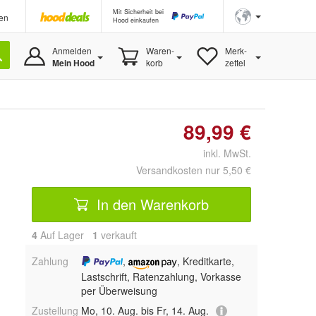
Mit Sicherheit bei
en
Hood einkaufen
Anmelden
Waren-
Merk-
Mein Hood
korb
zettel
89,99 €
inkl. MwSt.
Versandkosten nur 5,50 €
In den Warenkorb
4
Auf Lager
1
 verkauft
Zahlung
,
, Kreditkarte,
Lastschrift, Ratenzahlung, Vorkasse
per Überweisung
Zustellung
Mo, 10. Aug. bis Fr, 14. Aug.