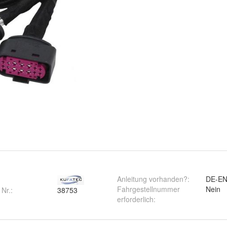
Anleitung vorhanden?
:
DE-E
Fahrgestellnummer
Nein
 Nr.:
38753
erforderlich
: