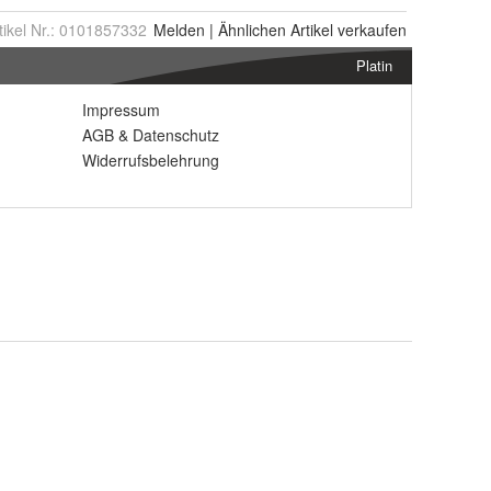
tikel Nr.:
0101857332
Melden
|
Ähnlichen
Artikel verkaufen
Platin
Impressum
AGB
&
Datenschutz
Widerrufsbelehrung