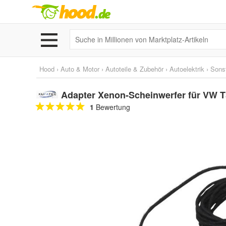
Hood
›
Auto & Motor
›
Autoteile & Zubehör
›
Autoelektrik
›
Sons
Adapter Xenon-Scheinwerfer für VW 
1
Bewertung